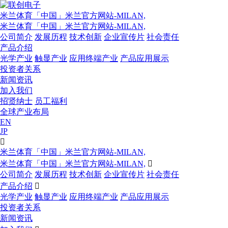
米兰体育「中国」米兰官方网站-MILAN,
米兰体育「中国」米兰官方网站-MILAN,
公司简介
发展历程
技术创新
企业宣传片
社会责任
产品介绍
光学产业
触显产业
应用终端产业
产品应用展示
投资者关系
新闻资讯
加入我们
招贤纳士
员工福利
全球产业布局
EN
JP

米兰体育「中国」米兰官方网站-MILAN,
米兰体育「中国」米兰官方网站-MILAN,

公司简介
发展历程
技术创新
企业宣传片
社会责任
产品介绍

光学产业
触显产业
应用终端产业
产品应用展示
投资者关系
新闻资讯