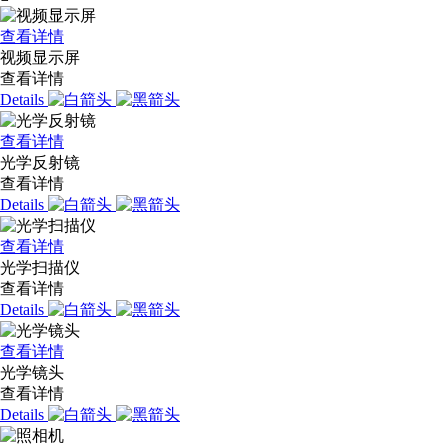
查看详情
视频显示屏
查看详情
Details
查看详情
光学反射镜
查看详情
Details
查看详情
光学扫描仪
查看详情
Details
查看详情
光学镜头
查看详情
Details