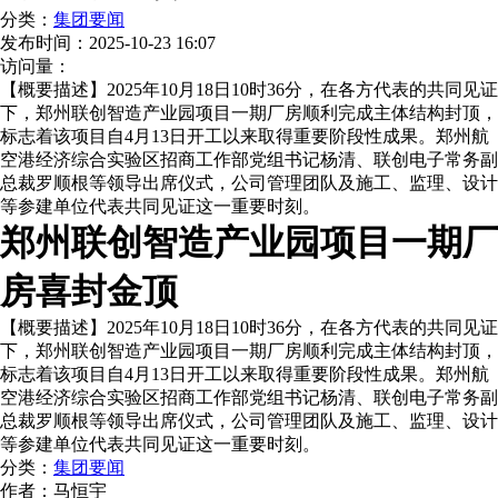
分类：
集团要闻
发布时间：
2025-10-23 16:07
访问量：
【概要描述】
2025年10月18日10时36分，在各方代表的共同见证
下，郑州联创智造产业园项目一期厂房顺利完成主体结构封顶，
标志着该项目自4月13日开工以来取得重要阶段性成果。郑州航
空港经济综合实验区招商工作部党组书记杨清、联创电子常务副
总裁罗顺根等领导出席仪式，公司管理团队及施工、监理、设计
等参建单位代表共同见证这一重要时刻。
郑州联创智造产业园项目一期厂
房喜封金顶
【概要描述】
2025年10月18日10时36分，在各方代表的共同见证
下，郑州联创智造产业园项目一期厂房顺利完成主体结构封顶，
标志着该项目自4月13日开工以来取得重要阶段性成果。郑州航
空港经济综合实验区招商工作部党组书记杨清、联创电子常务副
总裁罗顺根等领导出席仪式，公司管理团队及施工、监理、设计
等参建单位代表共同见证这一重要时刻。
分类：
集团要闻
作者：
马恒宇