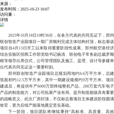
来源：
发布时间：
2025-10-23 16:07
访问量：
详情
2025年10月18日10时36分，
在各方代表的共同见证下，郑州
联创智造产业园项目一期厂房顺利完成主体结构封顶，标志着该
项目自
4月13日开工以来取得重要阶段性成果。
郑州航空港经
综合实验区招商工作部党组书记杨清、
联创电子
常务副总裁罗顺
根
等领导出席仪式，公司管理团队及施工、监理、设计等参建单
位代表共同见证这一重要时刻。
郑州联创智造产业园项目总规划用地约
6.6万平方米，总建
筑面积约12.5万平方米，其中一期建设规模约9万平方米。项目
建成
后，将
提供
年产
6000万部终端整机产品、200万套汽车电
产品的制造能力，对公司拓展产业布局、提升制造能级具有重要
的战略意义。此次厂房封顶，不仅标志着项目主体建设阶段圆满
收官，更为后续产能落地奠定坚实基础。
下一阶段，项目团队将继续秉持
“高标准、高质量、高