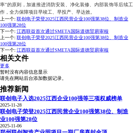
率”的原则，加速推进消防安装、净化装修、内部装饰等后续工
作，全力保障项目早竣工、早投产、早达效。
上一个
:
联创电子荣登2025江西民营企业100强第38位、制造业
100强第28位
下一个
:
江西联益首次通过SMETA国际道德贸易审核
上一个
:
联创电子荣登2025江西民营企业100强第38位、制造业
100强第28位
下一个
:
江西联益首次通过SMETA国际道德贸易审核
相关文件
更多
暂时没有内容信息显示
请先在网站后台添加数据记录。
推荐新闻
联创电子入选2025江西企业100强等三项权威榜单
2025-11-28
联创电子荣登2025江西民营企业100强第38位、制造
业100强第28位
2025-11-06
郑州联创智造产业园项目一期厂房喜封金顶