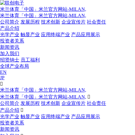
米兰体育「中国」米兰官方网站-MILAN,
米兰体育「中国」米兰官方网站-MILAN,
公司简介
发展历程
技术创新
企业宣传片
社会责任
产品介绍
光学产业
触显产业
应用终端产业
产品应用展示
投资者关系
新闻资讯
加入我们
招贤纳士
员工福利
全球产业布局
EN
JP

米兰体育「中国」米兰官方网站-MILAN,
米兰体育「中国」米兰官方网站-MILAN,

公司简介
发展历程
技术创新
企业宣传片
社会责任
产品介绍

光学产业
触显产业
应用终端产业
产品应用展示
投资者关系
新闻资讯