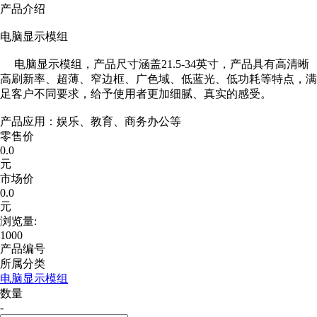
产品介绍
电脑显示模组
电脑显示模组，产品尺寸涵盖21.5-34英寸，产品具有高清晰
高刷新率、超薄、窄边框、广色域、低蓝光、低功耗等特点，满
足客户不同要求，给予使用者更加细腻、真实的感受。
产品应用：娱乐、教育、商务办公等
零售价
0.0
元
市场价
0.0
元
浏览量:
1000
产品编号
所属分类
电脑显示模组
数量
-