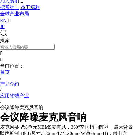
加入我们

招贤纳士
员工福利
全球产业布局
EN

JP
搜索


当前位置：
首页
/
产品介绍
/
应用终端产业
/
会议降噪麦克风音响
会议降噪麦克风音响
麦克风类型:8单元MEMS麦克风，360°空间指向阵列，最大背景
噪声抑制:18dB尺寸:120mm(L)*120mm(W)*64mm(H)；供电方