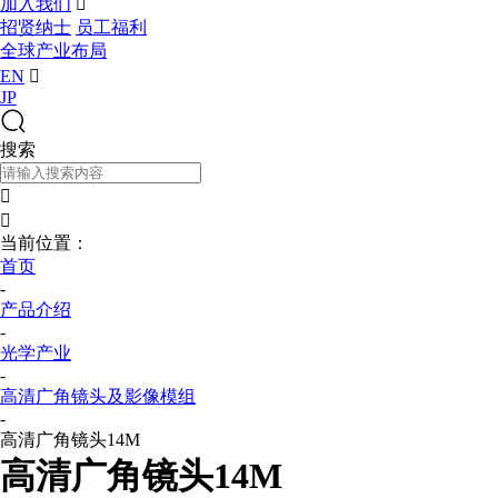
加入我们

招贤纳士
员工福利
全球产业布局
EN

JP
搜索


当前位置：
首页
-
产品介绍
-
光学产业
-
高清广角镜头及影像模组
-
高清广角镜头14M
高清广角镜头14M