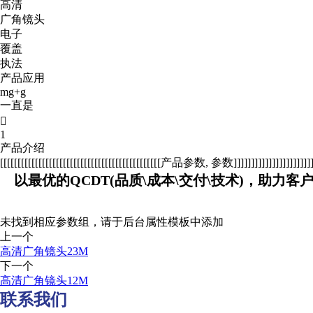
高清
广角镜头
电子
覆盖
执法
产品应用
mg+g
一直是

1
产品介绍
[[[[[[[[[[[[[[[[[[[[[[[[[[[[[[[[[[[[[[[[[[[[[[产品参数, 参数]]]]]]]]]]]]]]]]]]]]]]]]]
以最优的QCDT(品质\成本\交付\技术)，助力客
未找到相应参数组，请于后台属性模板中添加
上一个
高清广角镜头23M
下一个
高清广角镜头12M
联系我们